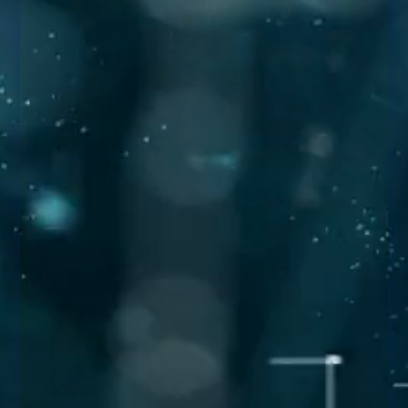
Développement mobile natif vs
multiplateforme
En ce qui concerne le développement
d'applications mobiles, il s'agit d'une discussion
commune qui a tendance à surgir entre les
entreprises et les...
dreamwpro
par