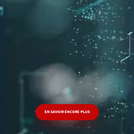
Avantages de l’application mobile pour
les entreprises de restauration
Imaginez que votre restaurant de poutine préféré
vous offre 40% de réduction sur le prochain repas
si vous téléchargez son...
dreamwpro
par
EN SAVOIR ENCORE PLUS