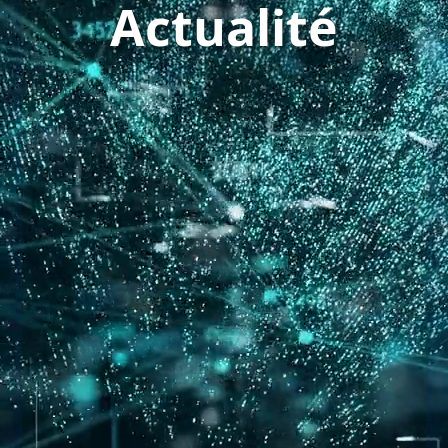
Actualité
9
NOV
APPLICATION
lire plus
Développement mobile natif vs
multiplateforme
En ce qui concerne le développement
d'applications mobiles, il s'agit d'une discussion
commune qui a tendance à surgir entre les
entreprises et les...
dreamwpro
par