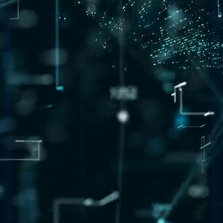
9
NOV
APPLICATION
lire plus
7 raisons pour lesquelles votre cabinet
dentaire a besoin d’une application
mobile
Le développement d'applications de santé est un
domaine en plein essor. Les applications
permettent à l'industrie de la santé de s'améliorer
en...
dreamwpro
par