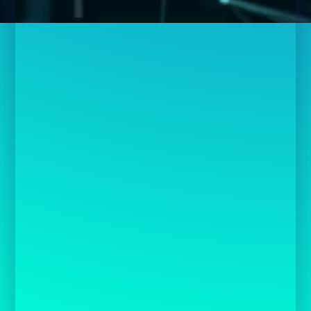
9
NOV
APPLICATION
lire plus
Techniques de base d’optimisation des
moteurs de recherche
L'optimisation des moteurs de recherche (SEO) est
un système de méthodes utilisées pour obtenir un
meilleur classement dans les moteurs de...
dreamwpro
par