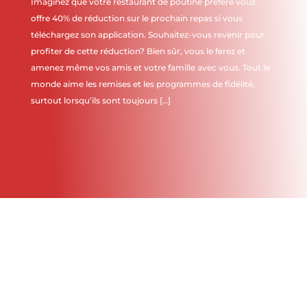
Imaginez que votre restaurant de poutine préféré vous
offre 40% de réduction sur le prochain repas si vous
téléchargez son application. Souhaitez-vous revenir pour
profiter de cette réduction? Bien sûr, vous le ferez et
amenez même vos amis et votre famille avec vous. Tout le
monde aime les remises et les programmes de fidélité,
surtout lorsqu’ils sont toujours […]
Écrit par
dreamwpro
Le 9 Nov, 2020
"
Lire la
suite