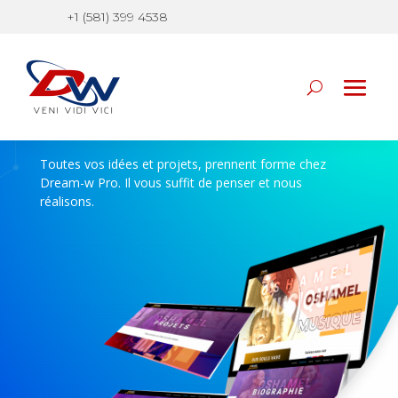
au Québec, qui offre des services
+1 (581) 399 4538
tels que
GROUPE OSHAMEL MUSIQUE
Toutes vos idées et projets, prennent forme chez
Dream-w Pro. Il vous suffit de penser et nous
réalisons.