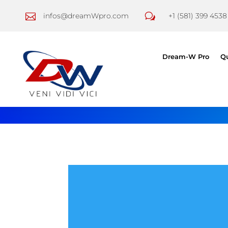

infos@dreamWpro.com
w
+1 (581) 399 4538
Dream-W Pro
Q
CRÉ