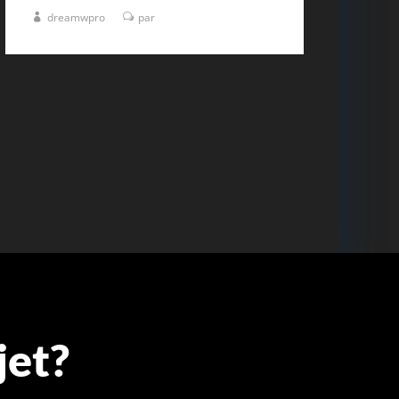
dreamwpro
par
jet?