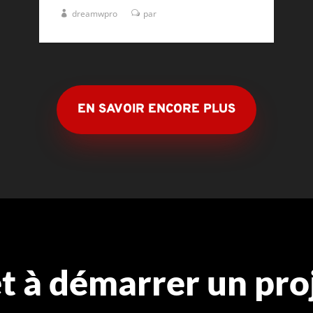
dreamwpro
par
EN SAVOIR ENCORE PLUS
t à démarrer un pro