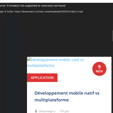
Lecteur
error: Format(s) not supported or source(s) not found
vidéo
rger le fichier: https://dreamwpro.com/wp-content/uploads/2020/11/video-2.mp4
9
NOV
APPLICATION
lire plus
Développement mobile natif vs
multiplateforme
dreamwpro
par